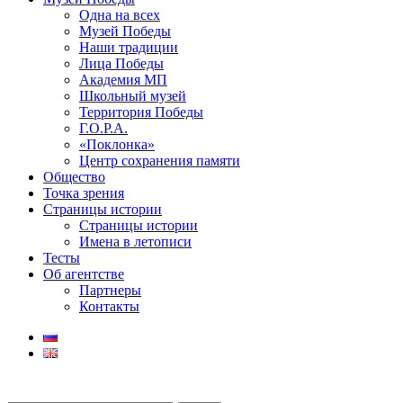
Одна на всех
Музей Победы
Наши традиции
Лица Победы
Академия МП
Школьный музей
Территория Победы
Г.О.Р.А.
«Поклонка»
Центр сохранения памяти
Общество
Точка зрения
Страницы истории
Страницы истории
Имена в летописи
Тесты
Об агентстве
Партнеры
Контакты