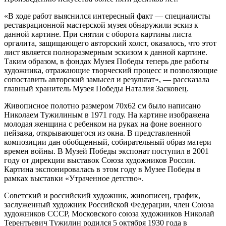
«В ходе работ выяснился интересный факт — специалисты
реставрационной мастерской музея обнаружили эскиз к
данной картине. При снятии с оборота картины листа
оргалита, защищающего авторский холст, оказалось, что этот
лист является полноразмерным эскизом к данной картине.
Таким образом, в фондах Музея Победы теперь две работы
художника, отражающие творческий процесс и позволяющие
сопоставить авторский замысел и результат», — рассказала
главный хранитель Музея Победы Наталия Засковец.
Живописное полотно размером 70х62 см было написано
Николаем Тужилиным в 1971 году. На картине изображена
молодая женщина с ребенком на руках на фоне военного
пейзажа, открывающегося из окна. В представленной
композиции дан обобщенный, собирательный образ матери
времен войны. В Музей Победы экспонат поступил в 2001
году от дирекции выставок Союза художников России.
Картина экспонировалась в этом году в Музее Победы в
рамках выставки «Утраченное детство».
Советский и российский художник, живописец, график,
заслуженный художник Российской Федерации, член Союза
художников СССР, Московского союза художников Николай
Терентьевич Тужилин родился 5 октября 1930 года в