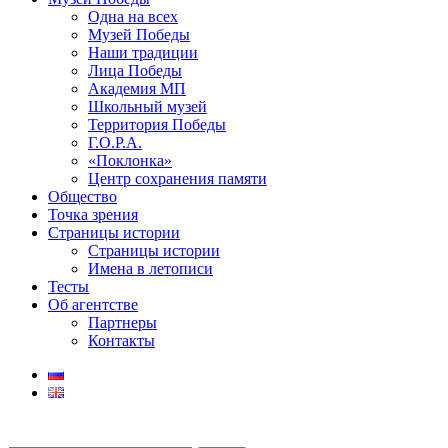
Одна на всех
Музей Победы
Наши традиции
Лица Победы
Академия МП
Школьный музей
Территория Победы
Г.О.Р.А.
«Поклонка»
Центр сохранения памяти
Общество
Точка зрения
Страницы истории
Страницы истории
Имена в летописи
Тесты
Об агентстве
Партнеры
Контакты