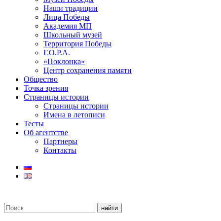
Наши традиции
Лица Победы
Академия МП
Школьный музей
Территория Победы
Г.О.Р.А.
«Поклонка»
Центр сохранения памяти
Общество
Точка зрения
Страницы истории
Страницы истории
Имена в летописи
Тесты
Об агентстве
Партнеры
Контакты