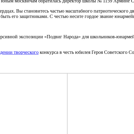
к юным москвичам обратилась директор школы № 1159 Армине С
сердцах. Вы становитесь частью масштабного патриотического д
 быть его защитниками. С честью несите гордое звание юнармей
рсивной экспозиции «Подвиг Народа» для школьников-юнармей
едении творческого
конкурса в честь юбилея Героя Советского С