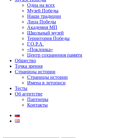
Одна на всех
Музей Победы
Наши традиции
Лица Победы
Академия МП
Школьный музей
Территория Победы
Г.О.Р.А.
«Поклонка»
Центр сохранения памяти
Общество
Точка зрения
Страницы истории
Страницы истории
Имена в летописи
Тесты
Об агентстве
Партнеры
Контакты