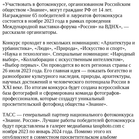
«Участвовать в фотоконкурсе, организованном Российским
обществом «Знание», могут граждане РФ от 14 лет.
Награждение 65 победителей и лауреатов фотоконкурса
состоится в ноябре 2023 года в рамках проведения
Международной выставки-форума «Россия» на ВДНХ», —
рассказали организаторы.
Конкурс проходит в нескольких номинациях: «Архитектура и
урбанистика», «Люди», «Природа», «Искусство и спорт»,
«Наука и технологии». Специальные номинации: «Народный
выбор», «Коллаборации с искусственным интеллектом»,
«Выбор первых». Он проводится во всех регионах страны с
26 июля 2023 года. Его главная идея — показать богатство и
разнообразие культурного наследия, природы, архитектуры,
научных достижений и человеческого потенциала России в
XXI веке. По итогам конкурса будет создана всероссийская
база фотографий и сформирована команда фотографов-
профессионалов, которые создадут уникальный
просветительский фотофонд общества «Знание».
ТАСС — генеральный партнер национального фотоконкурса
«Знание. Россия». Лучшие работы победителей фотоконкурса
будут представлены в галерее медиабанка tassphoto.com с
ноября 2023 по январь 2024 года. Помимо этого их
опубликуют в совместном просветительском альбоме