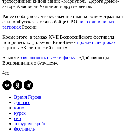
трехсерийный кинодневник «Мариуполь. Дорога домой»
автора Анастасии Чашиной и другие ленты.
Ранее сообщалось, что художественный короткометражный
фильм «Русская земля» о бойце СВО
показали в новых
регионах
России.
Кроме этого, в рамках XVII Всероссийского фестиваля
исторических фильмов «КиноВече»
пройдет спецпоказ
картины «Калининский фронт».
А также
завершились съемки фильма
«Добровольцы.
Воспоминания о будущем».
#ес
Время Героев
донбасс
кино
курск
сво
тофуриус крейн
фестиваль