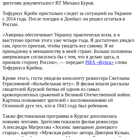
зрителям документалист RT Михаил Буров.
Тофуриус Крейн пристально следит за ситуацией на Украине
с 2014 года. После поездки в Донбасс он решил остаться в
России.
«Америка обеспечивает Украину практически всем, и я
выступаю против этого уже четыре года. Я достаточно увидел
сам, просто приехав, чтобы увидеть все самому. Я не
принадлежу к меньшинству в моей стране. Больше половины
американцев согласились бы с тем, что я делаю здесь, и
приняли сторону России», — передает
РИА «Курск»
слова
Тофуриуса Крейна.
Кроме этого, гости увидели киноленту режиссера Светланы
Герасимовой «Колыбельная лету». В фильм вошли рассказы
свидетелей Курской битвы об одном из самых
кровопролитных сражений в Великой Отечественной войне.
Картина познакомит зрителей с воспоминаниями об
Огненной дуге тех, кто в 1943 году был ребенком.
Также фестивальная программа в Курске дополнилась
новыми лентами. Зрителям показали фильм режиссера
Александра Матросова «Зосима: завещание донецкого
старца», картину «Мужская работа» автора Дмитрия Кулько,