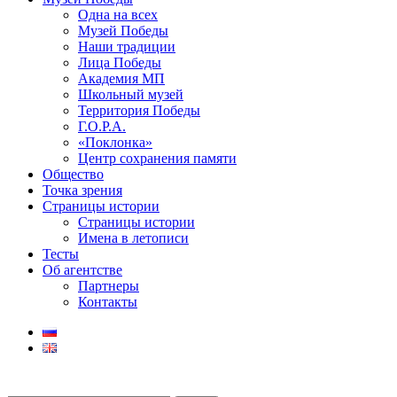
Одна на всех
Музей Победы
Наши традиции
Лица Победы
Академия МП
Школьный музей
Территория Победы
Г.О.Р.А.
«Поклонка»
Центр сохранения памяти
Общество
Точка зрения
Страницы истории
Страницы истории
Имена в летописи
Тесты
Об агентстве
Партнеры
Контакты