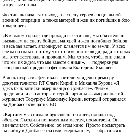
и круглые столы.
Фестиваль начался с выхода на сцену героев специальной
военной операции, а также матерей и жен их погибших в бою
товарищей.
«В каждом городе, где проходит фестиваль, мы обязательно
вызываем на сцену бойцов, матерей и жен погибших бойцов,
и весь зал встает, аплодирует, кланяется им до земли. У всех
слезы на глазах, потому что это именно те люди, ради которых
мы этот фестиваль и проводим. Мы хотим, чтобы они знали,
что мы их ждем, что мы вместе с ними», — подчеркнула
генеральный продюсер фестиваля Екатерина Яковлева.
В день открытия фестиваля зрители увидели премьеру
документалистов RT Ольги Кирий и Михаила Бурова «Я
здесь был: записки американца о Донбассе». Фильм
представили его авторы и герой картины — американский
журналист Тофуриус Максимус Крейн, который отправился
на Донбасс освещать СВО.
«Картину мы снимали буквально 5-6 дней, попали под
обстрел. Съездили по памятным местам, посмотрели. Он
впечатлился. Собственно, об этом кино. Просто посмотреть
на войну в Донбассе глазами американца», — обратился к