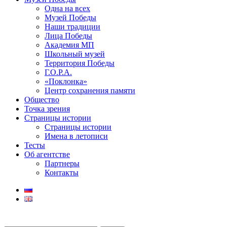
Одна на всех
Музей Победы
Наши традиции
Лица Победы
Академия МП
Школьный музей
Территория Победы
Г.О.Р.А.
«Поклонка»
Центр сохранения памяти
Общество
Точка зрения
Страницы истории
Страницы истории
Имена в летописи
Тесты
Об агентстве
Партнеры
Контакты