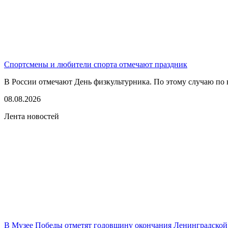
Спортсмены и любители спорта отмечают праздник
В России отмечают День физкультурника. По этому случаю по в
08.08.2026
Лента новостей
В Музее Победы отметят годовщину окончания Ленинградской