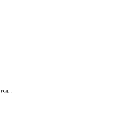
год...