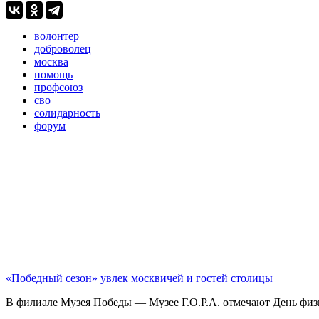
волонтер
доброволец
москва
помощь
профсоюз
сво
солидарность
форум
«Победный сезон» увлек москвичей и гостей столицы
В филиале Музея Победы — Музее Г.О.Р.А. отмечают День физк