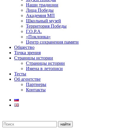
Наши традиции
Лица Победы
Академия МП
Школьный музей
Территория Победы
Г.О.Р.А.
«Поклонка»
Центр сохранения памяти
Общество
Точка зрения
Страницы истории
Страницы истории
Имена в летописи
Тесты
Об агентстве
Партнеры
Контакты