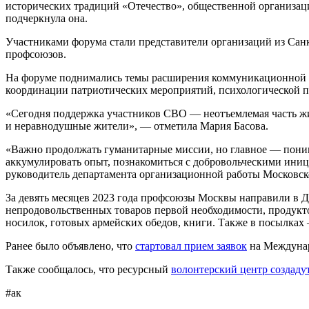
исторических традиций «Отечество», общественной организац
подчеркнула она.
Участниками форума стали представители организаций из Сан
профсоюзов.
На форуме поднимались темы расширения коммуникационной р
координации патриотических мероприятий, психологической п
«Сегодня поддержка участников СВО — неотъемлемая часть ж
и неравнодушные жители», — отметила Мария Басова.
«Важно продолжать гуманитарные миссии, но главное — поним
аккумулировать опыт, познакомиться с добровольческими ини
руководитель департамента организационной работы Московс
За девять месяцев 2023 года профсоюзы Москвы направили в 
непродовольственных товаров первой необходимости, продукто
носилок, готовых армейских обедов, книги. Также в посылках 
Ранее было объявлено, что
стартовал прием заявок
на Междуна
Также сообщалось, что ресурсный
волонтерский центр создаду
#ак