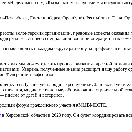
ией «Надежный тыл», «Кызыл кош» и другими мы обсудили акту
кт-Петербурга, Екатеринбурга, Оренбурга, Республики Тыва. О
аботы волонтерских организаций, правовые аспекты оказания 
оддержки участников специальной военной операции и их семе
изни москвичей: в каждом округе развернуты профсоюзные штаб
ать, как мы можем сделать процесс оказания адресной помощи
циативами. Уверена, полученные знания расширят нашу работу 
кой Федерации профсоюзов.
Донецкую и Луганскую народные республики, Запорожскую и Хе
в питания, медикаментов и медоборудования, строительной тех
— письма от детей и ветеранов.
родный форум гражданского участия #МЫВМЕСТЕ.
т
в Херсонской области в 2023 году. Он будет координировать вс