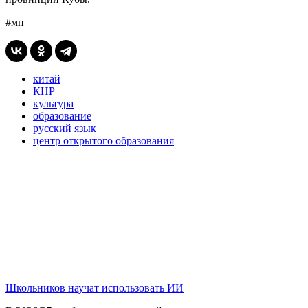
#мп
китай
КНР
культура
образование
русский язык
центр открытого образования
Школьников научат использовать ИИ