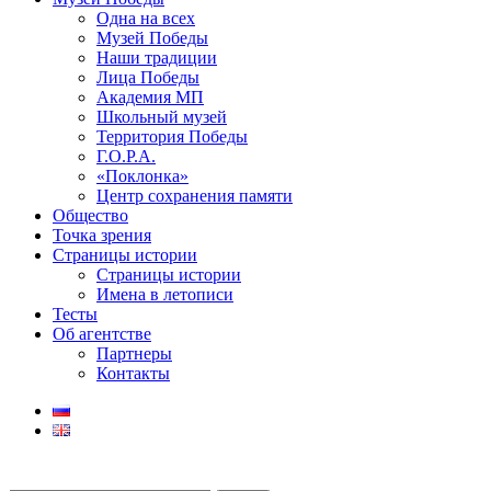
Одна на всех
Музей Победы
Наши традиции
Лица Победы
Академия МП
Школьный музей
Территория Победы
Г.О.Р.А.
«Поклонка»
Центр сохранения памяти
Общество
Точка зрения
Страницы истории
Страницы истории
Имена в летописи
Тесты
Об агентстве
Партнеры
Контакты