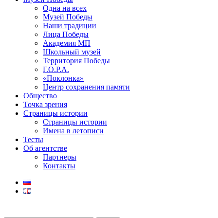
Одна на всех
Музей Победы
Наши традиции
Лица Победы
Академия МП
Школьный музей
Территория Победы
Г.О.Р.А.
«Поклонка»
Центр сохранения памяти
Общество
Точка зрения
Страницы истории
Страницы истории
Имена в летописи
Тесты
Об агентстве
Партнеры
Контакты