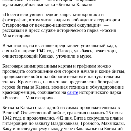
мультимедийная выставка «Битва за Кавказ».
«Посетители увидят редкие кадры кинохроники и
фотографии, в том числе кадры освобождения территории
Ставрополья от немецко-нацистской оккупации», —
рассказали в пресс-службе исторического парка «Россия —
Моя история».
В частности, на выставке представлен уникальный кадр,
снятый в апреле 1942 года: Гитлер, улыбаясь, режет торт,
олицетворяющий Кавказ, уточнили в музее.
Благодаря анимированным картам и графикам можно
проследить соотношение сил сторон в начале и конце битвы,
продвижение войск на оборонительном и наступательном
этапах. Кроме того, на выставке представлены биографии
героев битвы за Кавказ, военная техника и обмундирование
красноармейцев, сообщается на
сайте
исторического парка
«Россия — Моя история».
Битва за Кавказ стала одной из самых продолжительных в
Великой Отечественной войне, сражения начались 25 июля
1942 года и продолжались 442 дня. Битва сокрушила планы
гитлеровцев по захвату Владикавказа, Грозного, Махачкалы,
Баку и последующему выходу через Закавказье на Ближний