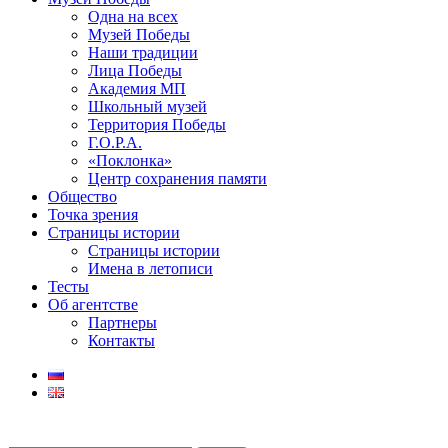
Одна на всех
Музей Победы
Наши традиции
Лица Победы
Академия МП
Школьный музей
Территория Победы
Г.О.Р.А.
«Поклонка»
Центр сохранения памяти
Общество
Точка зрения
Страницы истории
Страницы истории
Имена в летописи
Тесты
Об агентстве
Партнеры
Контакты