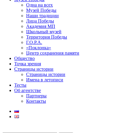
Одна на всех
Музей Победы
Наши традиции
Лица Победы
Академия МП
Школьный музей
Территория Победы
Г.О.Р.А.
«Поклонка»
Центр сохранения памяти
Общество
Точка зрения
Страницы истории
Страницы истории
Имена в летописи
Тесты
Об агентстве
Партнеры
Контакты