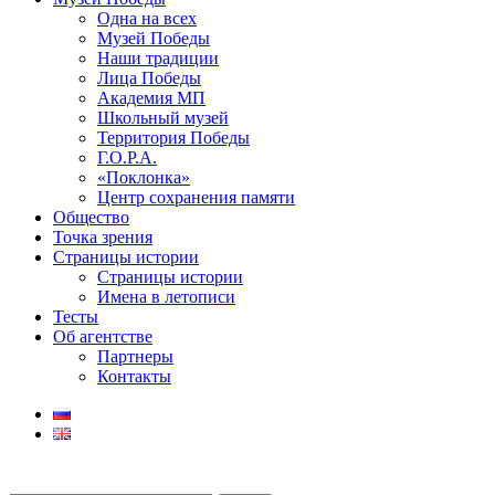
Одна на всех
Музей Победы
Наши традиции
Лица Победы
Академия МП
Школьный музей
Территория Победы
Г.О.Р.А.
«Поклонка»
Центр сохранения памяти
Общество
Точка зрения
Страницы истории
Страницы истории
Имена в летописи
Тесты
Об агентстве
Партнеры
Контакты