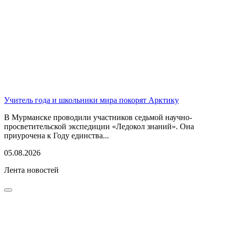
Учитель года и школьники мира покорят Арктику
В Мурманске проводили участников седьмой научно-
просветительской экспедиции «Ледокол знаний». Она
приурочена к Году единства...
05.08.2026
Лента новостей