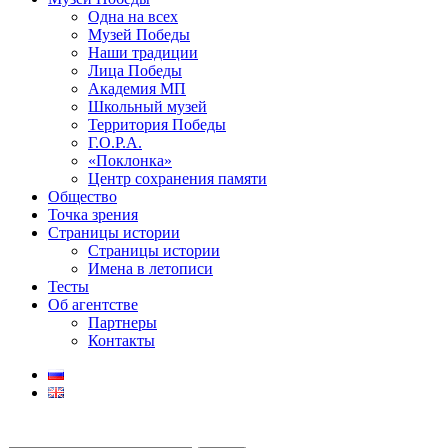
Одна на всех
Музей Победы
Наши традиции
Лица Победы
Академия МП
Школьный музей
Территория Победы
Г.О.Р.А.
«Поклонка»
Центр сохранения памяти
Общество
Точка зрения
Страницы истории
Страницы истории
Имена в летописи
Тесты
Об агентстве
Партнеры
Контакты