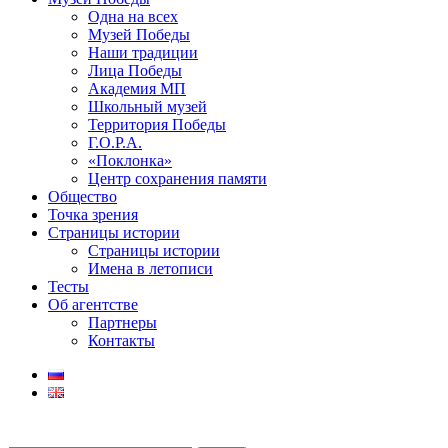
Одна на всех
Музей Победы
Наши традиции
Лица Победы
Академия МП
Школьный музей
Территория Победы
Г.О.Р.А.
«Поклонка»
Центр сохранения памяти
Общество
Точка зрения
Страницы истории
Страницы истории
Имена в летописи
Тесты
Об агентстве
Партнеры
Контакты