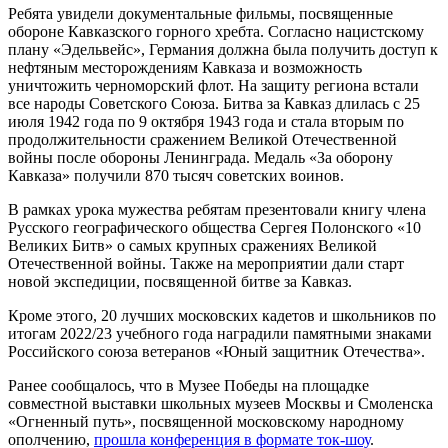
Ребята увидели документальные фильмы, посвященные
обороне Кавказского горного хребта. Согласно нацистскому
плану «Эдельвейс», Германия должна была получить доступ к
нефтяным месторождениям Кавказа и возможность
уничтожить черноморский флот. На защиту региона встали
все народы Советского Союза. Битва за Кавказ длилась с 25
июля 1942 года по 9 октября 1943 года и стала вторым по
продолжительности сражением Великой Отечественной
войны после обороны Ленинграда. Медаль «За оборону
Кавказа» получили 870 тысяч советских воинов.
В рамках урока мужества ребятам презентовали книгу члена
Русского географического общества Сергея Полонского «10
Великих Битв» о самых крупных сражениях Великой
Отечественной войны. Также на мероприятии дали старт
новой экспедиции, посвященной битве за Кавказ.
Кроме этого, 20 лучших московских кадетов и школьников по
итогам 2022/23 учебного года наградили памятными знаками
Российского союза ветеранов «Юный защитник Отечества».
Ранее сообщалось, что в Музее Победы на площадке
совместной выставки школьных музеев Москвы и Смоленска
«Огненный путь», посвященной московскому народному
ополчению,
прошла конференция в формате ток-шоу
.