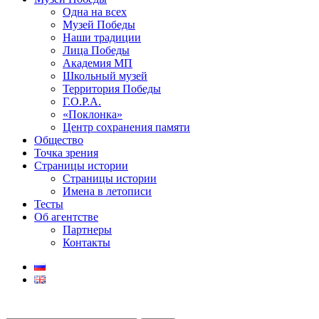
Одна на всех
Музей Победы
Наши традиции
Лица Победы
Академия МП
Школьный музей
Территория Победы
Г.О.Р.А.
«Поклонка»
Центр сохранения памяти
Общество
Точка зрения
Страницы истории
Страницы истории
Имена в летописи
Тесты
Об агентстве
Партнеры
Контакты