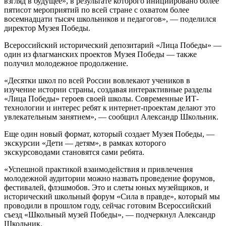
взгляд в будущее», в результате которого инициировано более
пятисот мероприятий по всей стране с охватом более
восемнадцати тысяч школьников и педагогов», — поделился
директор Музея Победы.
Всероссийский исторический депозитарий «Лица Победы» —
один из флагманских проектов Музея Победы — также
получил молодежное продолжение.
«Десятки школ по всей России вовлекают учеников в
изучение истории страны, создавая интерактивные разделы
«Лица Победы» героев своей школы. Современные ИТ-
технологии и интерес ребят к интернет-проектам делают это
увлекательным занятием», — сообщил Александр Школьник.
Еще один новый формат, который создает Музея Победы, —
экскурсии «Дети — детям», в рамках которого
экскурсоводами становятся сами ребята.
«Успешной практикой взаимодействия и привлечения
молодежной аудитории можно назвать проведение форумов,
фестивалей, флэшмобов. Это и слеты юных музейщиков, и
исторический школьный форум «Сила в правде», который мы
проводили в прошлом году, сейчас готовим Всероссийский
съезд «Школьный музей Победы», — подчеркнул Александр
Школьник.