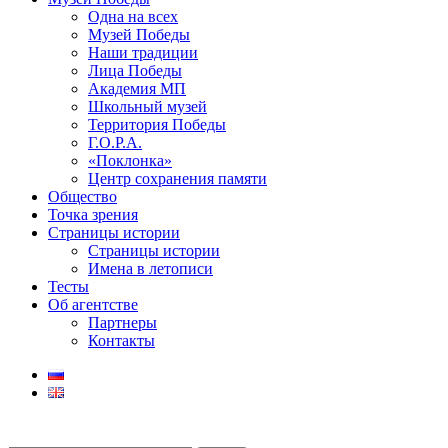
Одна на всех
Музей Победы
Наши традиции
Лица Победы
Академия МП
Школьный музей
Территория Победы
Г.О.Р.А.
«Поклонка»
Центр сохранения памяти
Общество
Точка зрения
Страницы истории
Страницы истории
Имена в летописи
Тесты
Об агентстве
Партнеры
Контакты