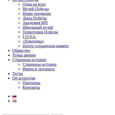
Одна на всех
Музей Победы
Наши традиции
Лица Победы
Академия МП
Школьный музей
Территория Победы
Г.О.Р.А.
«Поклонка»
Центр сохранения памяти
Общество
Точка зрения
Страницы истории
Страницы истории
Имена в летописи
Тесты
Об агентстве
Партнеры
Контакты