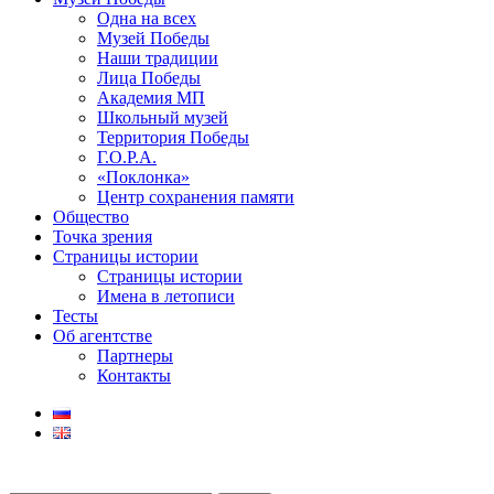
Одна на всех
Музей Победы
Наши традиции
Лица Победы
Академия МП
Школьный музей
Территория Победы
Г.О.Р.А.
«Поклонка»
Центр сохранения памяти
Общество
Точка зрения
Страницы истории
Страницы истории
Имена в летописи
Тесты
Об агентстве
Партнеры
Контакты