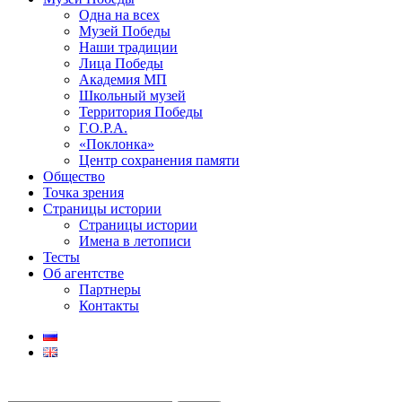
Одна на всех
Музей Победы
Наши традиции
Лица Победы
Академия МП
Школьный музей
Территория Победы
Г.О.Р.А.
«Поклонка»
Центр сохранения памяти
Общество
Точка зрения
Страницы истории
Страницы истории
Имена в летописи
Тесты
Об агентстве
Партнеры
Контакты