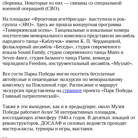
сборника. Некоторые из них — связаны со специальной
военной операцией (СВО).
На площадке «Фронтовая агитбригада» выступила и рок-
группа «ЭВО». Здесь же прошла концертная программа
«Тимирязевская осень». Танцевальные и вокальные номера
посетителям мемориального комплекса представили ансамбль
народного танца «Каблучок» имени К. П. Черданцевой,
фольклорный ансамбль «Беседы», студия современного
вокала Sound Family, студии современного танца Mures и
Seven dance, студия бального танца Flame, команда
чирлидинга Freedom, инструментальный ансамбль «Музлаб».
Все гости Парка Победы могли посетить бесплатные
автобусные и пешеходные экскурсии по мемориальному
комплексу на Поклонной горе. Расписание и маршрут
экскурсии представлены на
странице
проекта «Парк Победы.
Главный патриотический».
Также в эти выходные, как и в предыдущие, около Музея
Победы работают более 50 интерактивных площадок,
воссоздающих атмосферу 1940-х годов. В десятках локаций от
реконструкторов, ДОСААФ и силовых ведомств проходят
мастер-классы, турниры и игры, выставки.