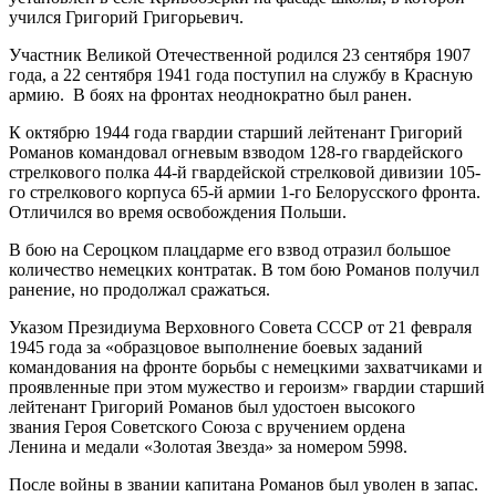
учился Григорий Григорьевич.
Участник Великой Отечественной родился 23 сентября 1907
года, а 22 сентября 1941 года поступил на службу в Красную
армию. В боях на фронтах неоднократно был ранен.
К октябрю 1944 года гвардии старший лейтенант Григорий
Романов командовал огневым взводом 128-го гвардейского
стрелкового полка 44-й гвардейской стрелковой дивизии 105-
го стрелкового корпуса 65-й армии 1-го Белорусского фронта.
Отличился во время освобождения Польши.
В бою на Сероцком плацдарме его взвод отразил большое
количество немецких контратак. В том бою Романов получил
ранение, но продолжал сражаться.
Указом Президиума Верховного Совета СССР от 21 февраля
1945 года за «образцовое выполнение боевых заданий
командования на фронте борьбы с немецкими захватчиками и
проявленные при этом мужество и героизм» гвардии старший
лейтенант Григорий Романов был удостоен высокого
звания Героя Советского Союза с вручением ордена
Ленина и медали «Золотая Звезда» за номером 5998.
После войны в звании капитана Романов был уволен в запас.