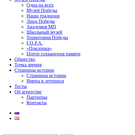
Одна на всех
Музей Победы
Наши традиции
Лица Победы
Академия МП
Школьный музей
Территория Победы
Г.О.Р.А.
«Поклонка»
Центр сохранения памяти
Общество
Точка зрения
Страницы истории
Страницы истории
Имена в летописи
Тесты
Об агентстве
Партнеры
Контакты