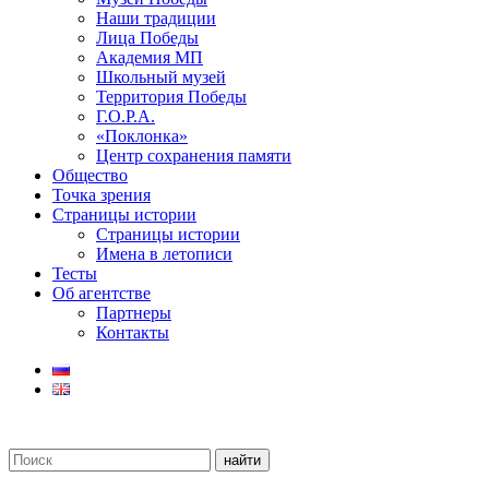
Наши традиции
Лица Победы
Академия МП
Школьный музей
Территория Победы
Г.О.Р.А.
«Поклонка»
Центр сохранения памяти
Общество
Точка зрения
Страницы истории
Страницы истории
Имена в летописи
Тесты
Об агентстве
Партнеры
Контакты