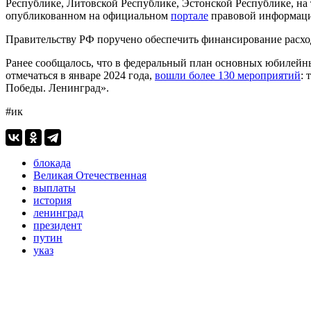
Республике, Литовской Республике, Эстонской Республике, на
опубликованном на официальном
портале
правовой информац
Правительству РФ поручено обеспечить финансирование расход
Ранее сообщалось, что в федеральный план основных юбилейн
отмечаться в январе 2024 года,
вошли более 130 мероприятий
:
Победы. Ленинград».
#ик
блокада
Великая Отечественная
выплаты
история
ленинград
президент
путин
указ