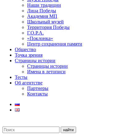
Наши традиции
Лица Победы
Академия МП
Школьный музей
Территория Победы
Г.О.Р.А.
«Поклонка»
Центр сохранения памяти
Общество
Точка зрения
Страницы истории
Страницы истории
Имена в летописи
Тесты
Об агентстве
Партнеры
Контакты