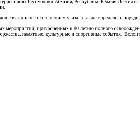
 территориях Республики Абхазия, Республике Южная Осетия и П
ии.
ов, связанных с исполнением указа, а также определить порядо
ых мероприятий, приуроченных к 80-летию полного освобождени
 торжества, памятные, культурные и спортивные события. Воло