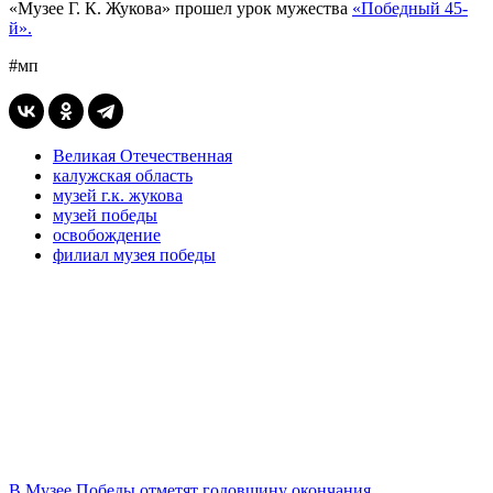
«Музее Г. К. Жукова» прошел урок мужества
«Победный 45-
й».
#мп
Великая Отечественная
калужская область
музей г.к. жукова
музей победы
освобождение
филиал музея победы
В Музее Победы отметят годовщину окончания