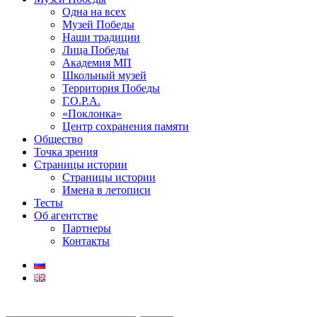
Одна на всех
Музей Победы
Наши традиции
Лица Победы
Академия МП
Школьный музей
Территория Победы
Г.О.Р.А.
«Поклонка»
Центр сохранения памяти
Общество
Точка зрения
Страницы истории
Страницы истории
Имена в летописи
Тесты
Об агентстве
Партнеры
Контакты