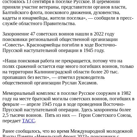
состоялось 13 сентября в поселке Русское. В церемонии
приняли участие ветераны, представители органов власти,
Балтийского флота, поискового движения, духовенства,
кадеты и юнармейцы, жители поселка», — сообщили в пресс-
службе областного Правительства.
Захоронение 47 советских воинов нашли в 2022 году
поисковики региональной общественной организации
«Совесть». Красноармейцы погибли в ходе Восточно-
Прусской наступательной операции в 1945 году.
«Наша поисковая работа не прекращается, потому что на
полях сражений остается еще много погибших воинов, только
на территории Калининградской области более 20 тыс.
пропавших без вести», — отметил руководитель
общественной организации Руслан Хисамов.
Мемориальный комплекс в поселке Русское сооружен в 1982
году на месте братской могилы советских воинов, погибших в
феврале — апреле 1945 года в ходе проведения Восточно-
Прусской наступательной операции. Здесь захоронены более
2,5 тысячи воинов. Пять из них — Герои Советского Союза,
передает
ТАСС
.
Ранее сообщалось, что во время Международной молодежной
Вахты Памяти «Невельский фронт 2023» поисковики с