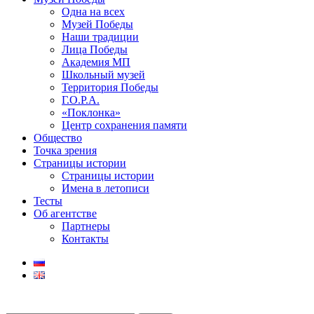
Одна на всех
Музей Победы
Наши традиции
Лица Победы
Академия МП
Школьный музей
Территория Победы
Г.О.Р.А.
«Поклонка»
Центр сохранения памяти
Общество
Точка зрения
Страницы истории
Страницы истории
Имена в летописи
Тесты
Об агентстве
Партнеры
Контакты