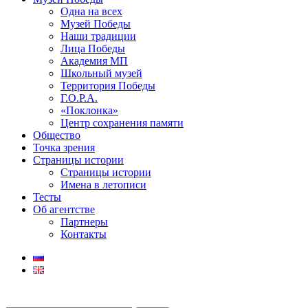
Одна на всех
Музей Победы
Наши традиции
Лица Победы
Академия МП
Школьный музей
Территория Победы
Г.О.Р.А.
«Поклонка»
Центр сохранения памяти
Общество
Точка зрения
Страницы истории
Страницы истории
Имена в летописи
Тесты
Об агентстве
Партнеры
Контакты