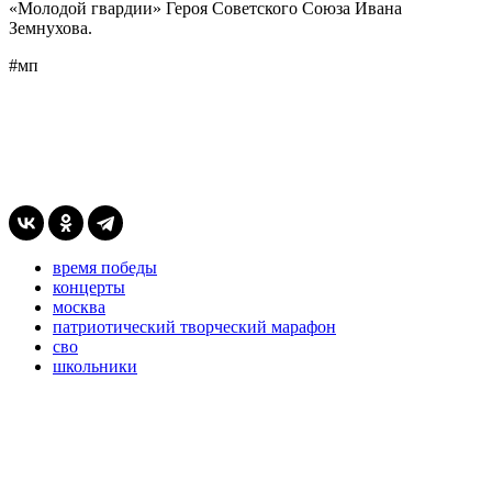
«Молодой гвардии» Героя Советского Союза Ивана
Земнухова.
#мп
время победы
концерты
москва
патриотический творческий марафон
сво
школьники