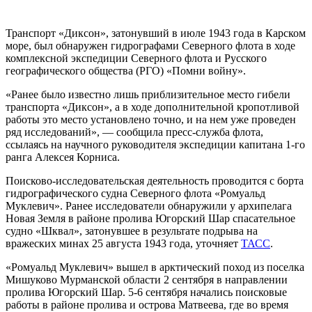
Транспорт «Диксон», затонувший в июле 1943 года в Карском
море, был обнаружен гидрографами Северного флота в ходе
комплексной экспедиции Северного флота и Русского
географического общества (РГО) «Помни войну».
«Ранее было известно лишь приблизительное место гибели
транспорта «Диксон», а в ходе дополнительной кропотливой
работы это место установлено точно, и на нем уже проведен
ряд исследований», — сообщила пресс-служба флота,
ссылаясь на научного руководителя экспедиции капитана 1-го
ранга Алексея Корниса.
Поисково-исследовательская деятельность проводится с борта
гидрографического судна Северного флота «Ромуальд
Муклевич». Ранее исследователи обнаружили у архипелага
Новая Земля в районе пролива Югорский Шар спасательное
судно «Шквал», затонувшее в результате подрыва на
вражеских минах 25 августа 1943 года, уточняет
ТАСС
.
«Ромуальд Муклевич» вышел в арктический поход из поселка
Мишуково Мурманской области 2 сентября в направлении
пролива Югорский Шар. 5-6 сентября начались поисковые
работы в районе пролива и острова Матвеева, где во время