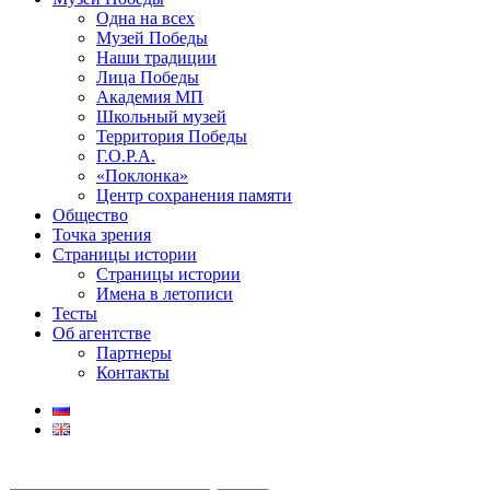
Одна на всех
Музей Победы
Наши традиции
Лица Победы
Академия МП
Школьный музей
Территория Победы
Г.О.Р.А.
«Поклонка»
Центр сохранения памяти
Общество
Точка зрения
Страницы истории
Страницы истории
Имена в летописи
Тесты
Об агентстве
Партнеры
Контакты