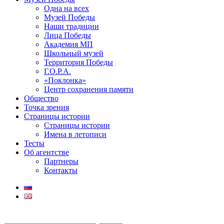
Одна на всех
Музей Победы
Наши традиции
Лица Победы
Академия МП
Школьный музей
Территория Победы
Г.О.Р.А.
«Поклонка»
Центр сохранения памяти
Общество
Точка зрения
Страницы истории
Страницы истории
Имена в летописи
Тесты
Об агентстве
Партнеры
Контакты