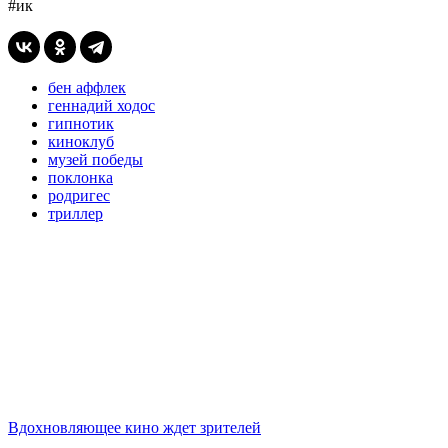
#ик
бен аффлек
геннадий ходос
гипнотик
киноклуб
музей победы
поклонка
родригес
триллер
Вдохновляющее кино ждет зрителей