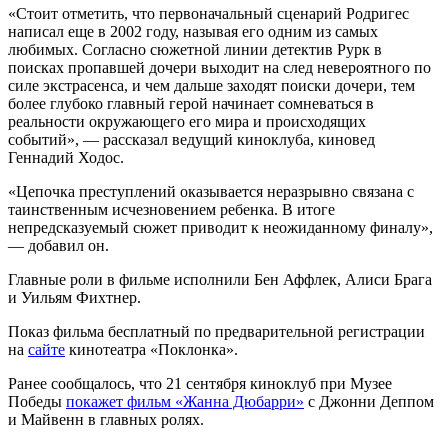
«Стоит отметить, что первоначальный сценарий Родригес
написал еще в 2002 году, называя его одним из самых
любимых. Согласно сюжетной линии детектив Рурк в
поисках пропавшей дочери выходит на след невероятного по
силе экстрасенса, и чем дальше заходят поиски дочери, тем
более глубоко главный герой начинает сомневаться в
реальности окружающего его мира и происходящих
событий», — рассказал ведущий киноклуба, киновед
Геннадий Ходос.
«Цепочка преступлений оказывается неразрывно связана с
таинственным исчезновением ребенка. В итоге
непредсказуемый сюжет приводит к неожиданному финалу»,
— добавил он.
Главные роли в фильме исполнили Бен Аффлек, Алиси Брага
и Уильям Фихтнер.
Показ фильма бесплатный по предварительной регистрации
на
сайте
кинотеатра «Поклонка».
Ранее сообщалось, что 21 сентября киноклуб при Музее
Победы
покажет фильм «Жанна Дюбарри»
с Джонни Деппом
и Майвенн в главных ролях.