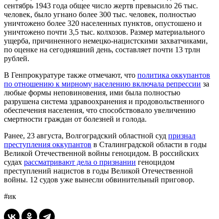
сентябрь 1943 года общее число жертв превысило 26 тыс.
человек, было угнано более 300 тыс. человек, полностью
уничтожено более 320 населенных пунктов, опустошено и
уничтожено почти 3,5 тыс. колхозов. Размер материального
ущерба, причиненного немецко-нацистскими захватчиками,
по оценке на сегодняшний день, составляет почти 13 трлн
рублей.
В Генпрокуратуре также отмечают, что
политика оккупантов
по отношению к мирному населению включала репрессии
за
любые формы неповиновения, ими была полностью
разрушена система здравоохранения и продовольственного
обеспечения населения, что способствовало увеличению
смертности граждан от болезней и голода.
Ранее, 23 августа, Волгоградский областной суд
признал
преступления оккупантов
в Сталинградской области в годы
Великой Отечественной войны геноцидом. В российских
судах
рассматривают дела о признании
геноцидом
преступлений нацистов в годы Великой Отечественной
войны. 12 судов уже вынесли обвинительный приговор.
#ик