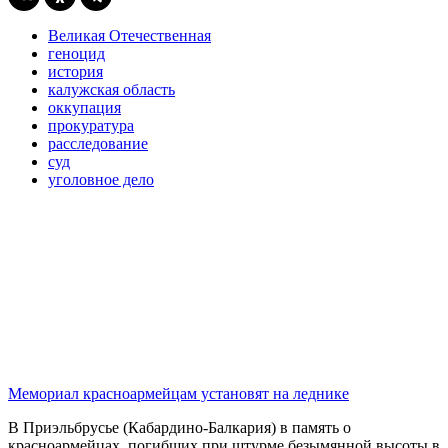
Великая Отечественная
геноцид
история
калужская область
оккупация
прокуратура
расследование
суд
уголовное дело
Мемориал красноармейцам установят на леднике
В Приэльбрусье (Кабардино-Балкария) в память о
красноармейцах, погибших при штурме безымянной высоты в