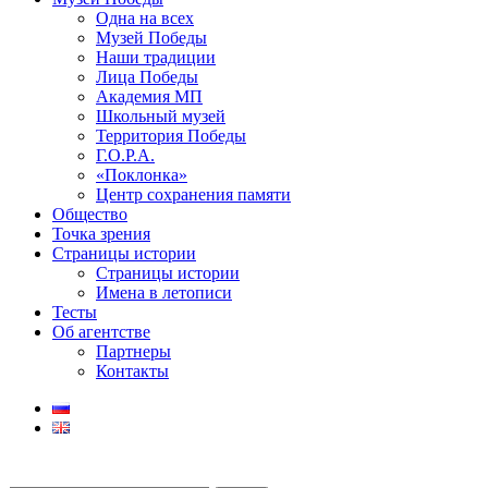
Одна на всех
Музей Победы
Наши традиции
Лица Победы
Академия МП
Школьный музей
Территория Победы
Г.О.Р.А.
«Поклонка»
Центр сохранения памяти
Общество
Точка зрения
Страницы истории
Страницы истории
Имена в летописи
Тесты
Об агентстве
Партнеры
Контакты