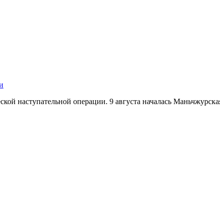
и
кой наступательной операции. 9 августа началась Маньчжурская 