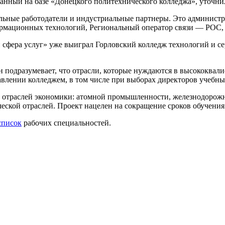
нный на базе «Донецкого политехнического колледжа», уточнил
льные работодатели и индустриальные партнеры. Это администр
ормационных технологий, Региональный оператор связи — РОС, 
 и сфера услуг» уже выиграл Горловский колледж технологий и 
Он подразумевает, что отрасли, которые нуждаются в высококв
равлении колледжем, в том числе при выборах директоров учебн
и отраслей экономики: атомной промышленности, железнодорожн
еской отраслей. Проект нацелен на сокращение сроков обучения
список
рабочих специальностей.