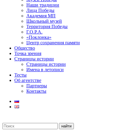
Наши традиции
Лица Победы
Академия МП
Школьный музей
Территория Победы
Г.О.Р.А.
«Поклонка»
Центр сохранения памяти
Общество
Точка зрения
Страницы истории
Страницы истории
Имена в летописи
Тесты
Об агентстве
Партнеры
Контакты