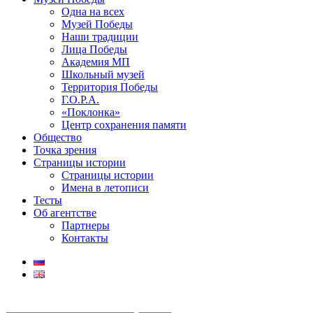
Одна на всех
Музей Победы
Наши традиции
Лица Победы
Академия МП
Школьный музей
Территория Победы
Г.О.Р.А.
«Поклонка»
Центр сохранения памяти
Общество
Точка зрения
Страницы истории
Страницы истории
Имена в летописи
Тесты
Об агентстве
Партнеры
Контакты