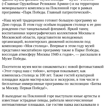
(«Главные Оружейные Реликвии Армии») и на территории
мемориального комплекса на Поклонной горе в рамках
программы «Парк Победы. Главный патриотический».
«Наш музей традиционно готовит большую программу ко
Дню города. В этом году особым подарком столице к ее дню
рождения стал танцевальный флешмоб. Яркий танец
воспитанники хореографических коллективов Москвы и
Московской области, представители молодежных
организаций, волонтерских движений исполнили под
композицию «Моя столица». Впервые в этом году музей
представил масштабную программу также в Парке Победы,
воссоздав атмосферу Москвы 1940-х годов», — рассказали в
Музее Победы.
Посетители музея могли ознакомиться с новой фотовыставкой
«Этот город наш с тобою», которая показывает, как
изменилась столица за 100 лет. Также гостей культурной
площадки ждали мастер-классы и экскурсии, в том числе и
бесплатные иммерсивные программы по экспозиции «Битва
за Москву. Первая Победа!».
В выходные на Поклонной горе выступали юные артисты и
известные эстрадные певцы, работали многочисленные
интерактивные площадки, где гостям парка рассказывали о