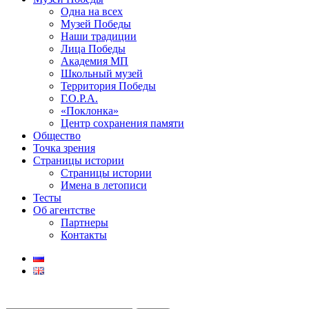
Одна на всех
Музей Победы
Наши традиции
Лица Победы
Академия МП
Школьный музей
Территория Победы
Г.О.Р.А.
«Поклонка»
Центр сохранения памяти
Общество
Точка зрения
Страницы истории
Страницы истории
Имена в летописи
Тесты
Об агентстве
Партнеры
Контакты