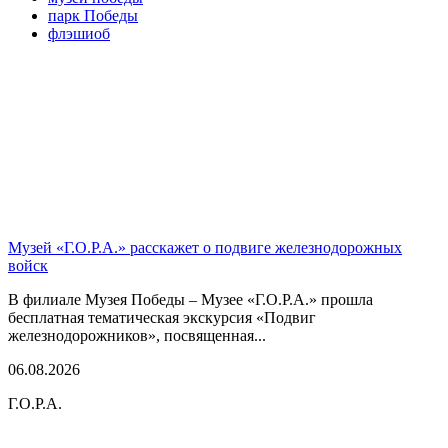
парк Победы
флэшиоб
Музей «Г.О.Р.А.» расскажет о подвиге железнодорожных
войск
В филиале Музея Победы – Музее «Г.О.Р.А.» прошла
бесплатная тематическая экскурсия «Подвиг
железнодорожников», посвященная...
06.08.2026
Г.О.Р.А.