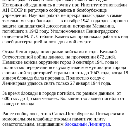
Историки объединились в группу при Институте этнографии
АН СССР и регулярно собирались в бомбоубежище
учреждения. Научная работа не прекращалась даже в самые
тяжелые месяцы блокады — в октябре 1941 года здесь прошла
защита кандидатской диссертации историка Мешалина,
погибшего в 1942 году. Уполномоченная Ленинградского
отделения М. И. Стеблин-Каменская продолжала работать над
своей диссертацией вплоть до самой смерти.
Осада Ленинграда немецкими войсками в годы Великой
Отечественной войны длилась на протяжении 872 дней.
Немецкие войска окружили город 8 сентября 1941 года и
полностью перерезали все сухопутные коммуникации города
с остальной территорией страны вплоть до 1943 года, когда 18
января блокада была прорвана. Полностью осаду с
Ленинграда удалось снять только 27 января 1944 года.
За время блокады в городе погибли, по разным данным, от
600 тыс. до 1,5 млн человек. Большинство людей погибли от
голода и холода.
Ранее сообщалось, что в Санкт-Петербурге на Пискаревском
мемориальном кладбище открыли памятную плиту
севастопольцам, защищавшим
блокадный Ленинград
.