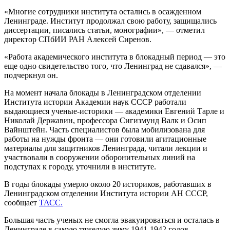
«Многие сотрудники института остались в осажденном
Ленинграде. Институт продолжал свою работу, защищались
диссертации, писались статьи, монографии», — отметил
директор СПбИИ РАН Алексей Сиренов.
«Работа академического института в блокадный период — это
еще одно свидетельство того, что Ленинград не сдавался», —
подчеркнул он.
На момент начала блокады в Ленинградском отделении
Института истории Академии наук СССР работали
выдающиеся ученые-историки — академики Евгений Тарле и
Николай Державин, профессора Сигизмунд Валк и Осип
Вайнштейн. Часть специалистов была мобилизована для
работы на нужды фронта — они готовили агитационные
материалы для защитников Ленинграда, читали лекции и
участвовали в сооружении оборонительных линий на
подступах к городу, уточнили в институте.
В годы блокады умерло около 20 историков, работавших в
Ленинградском отделении Института истории АН СССР,
сообщает
ТАСС.
Большая часть ученых не смогла эвакуироваться и осталась в
Ленинграде в самую тяжелую зиму 1941-1942 годов.