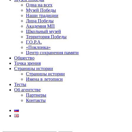
Одна на всех
Музей Победы
Наши традиции
Лица Победы
Академия МП
Школьный музей
Территория Победы
Г.О.Р.А.
«Поклонка»
Центр сохранения памяти
Общество
Точка зрения
Страницы истории
Страницы истории
Имена в летописи
Тесты
Об агентстве
Партнеры
Контакты