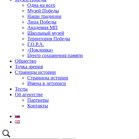
Одна на всех
Музей Победы
Наши традиции
Лица Победы
Академия МП
Школьный музей
Территория Победы
Г.О.Р.А.
«Поклонка»
Центр сохранения памяти
Общество
Точка зрения
Страницы истории
Страницы истории
Имена в летописи
Тесты
Об агентстве
Партнеры
Контакты