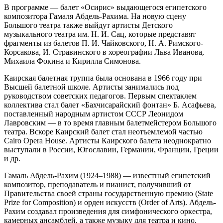
В программе — балет «Осирис» выдающегося египетского
композитора Гамаля Абдель-Рахима. На новую сцену
Большого театра также выйдут артисты Детского
музыкального театра им. Н. И. Сац, которые представят
фрагменты из балетов П. И. Чайковского, Н. А. Римского-
Корсакова, И. Стравинского в хореографии Льва Иванова,
Михаила Фокина и Кирилла Симонова.
Каирская балетная труппа была основана в 1966 году при
Высшей балетной школе. Артисты занимались под
руководством советских педагогов. Первым спектаклем
коллектива стал балет «Бахчисарайский фонтан» Б. Асафьева,
поставленный народным артистом СССР Леонидом
Лавровским — в то время главным балетмейстером Большого
театра. Вскоре Каирский балет стал неотъемлемой частью
Cairo Opera Hоuse. Артисты Каирского балета неоднократно
выступали в России, Югославии, Германии, Франции, Греции
и др.
Гамаль Абдель-Рахим (1924–1988) — известный египетский
композитор, преподаватель и пианист, получивший от
Правительства своей страны государственную премию (State
Prize for Composition) и орден искусств (Order of Arts). Абдель-
Рахим создавал произведения для симфонического оркестра,
камерных ансамблей, а также музыку для театра и кино.