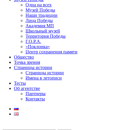
Одна на всех
Музей Победы
Наши традиции
Лица Победы
Академия МП
Школьный музей
Территория Победы
Г.О.Р.А.
«Поклонка»
Центр сохранения памяти
Общество
Точка зрения
Страницы истории
Страницы истории
Имена в летописи
Тесты
Об агентстве
Партнеры
Контакты