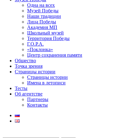
Одна на всех
Музей Победы
Наши традиции
Лица Победы
Академия МП
Школьный музей
Территория Победы
Г.О.Р.А.
«Поклонка»
Центр сохранения памяти
Общество
Точка зрения
Страницы истории
Страницы истории
Имена в летописи
Тесты
Об агентстве
Партнеры
Контакты