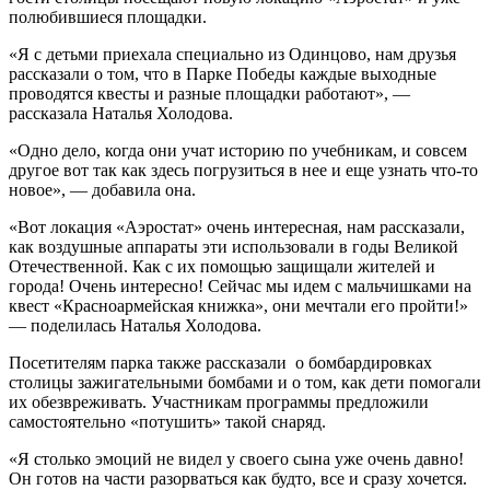
полюбившиеся площадки.
«Я с детьми приехала специально из Одинцово, нам друзья
рассказали о том, что в Парке Победы каждые выходные
проводятся квесты и разные площадки работают», —
рассказала Наталья Холодова.
«Одно дело, когда они учат историю по учебникам, и совсем
другое вот так как здесь погрузиться в нее и еще узнать что-то
новое», — добавила она.
«Вот локация «Аэростат» очень интересная, нам рассказали,
как воздушные аппараты эти использовали в годы Великой
Отечественной. Как с их помощью защищали жителей и
города! Очень интересно! Сейчас мы идем с мальчишками на
квест «Красноармейская книжка», они мечтали его пройти!»
— поделилась Наталья Холодова.
Посетителям парка также рассказали о бомбардировках
столицы зажигательными бомбами и о том, как дети помогали
их обезвреживать. Участникам программы предложили
самостоятельно «потушить» такой снаряд.
«Я столько эмоций не видел у своего сына уже очень давно!
Он готов на части разорваться как будто, все и сразу хочется.