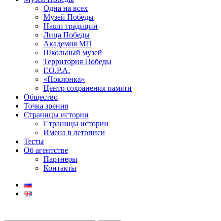
Одна на всех
Музей Победы
Наши традиции
Лица Победы
Академия МП
Школьный музей
Территория Победы
Г.О.Р.А.
«Поклонка»
Центр сохранения памяти
Общество
Точка зрения
Страницы истории
Страницы истории
Имена в летописи
Тесты
Об агентстве
Партнеры
Контакты