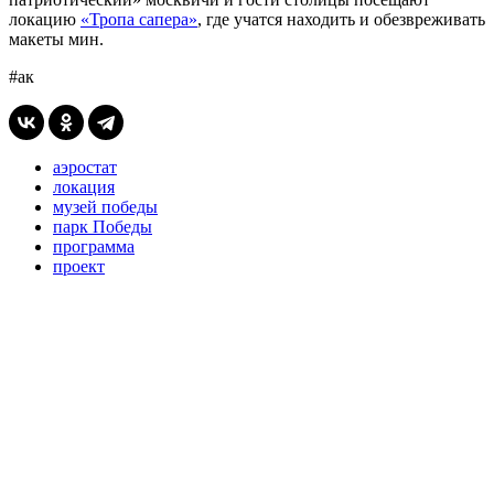
локацию
«Тропа сапера»
, где учатся находить и обезвреживать
макеты мин.
#ак
аэростат
локация
музей победы
парк Победы
программа
проект