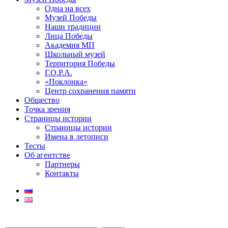
Одна на всех
Музей Победы
Наши традиции
Лица Победы
Академия МП
Школьный музей
Территория Победы
Г.О.Р.А.
«Поклонка»
Центр сохранения памяти
Общество
Точка зрения
Страницы истории
Страницы истории
Имена в летописи
Тесты
Об агентстве
Партнеры
Контакты