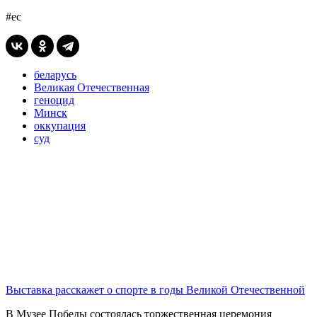
#ес
беларусь
Великая Отечественная
геноцид
Минск
оккупация
суд
Выставка расскажет о спорте в годы Великой Отечественной
В Музее Победы состоялась торжественная церемония