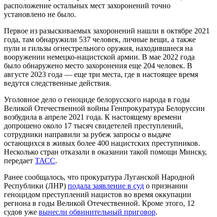
расположение остальных мест захоронений точно
установлено не было.
Первое из разыскиваемых захоронений нашли в октябре 2021
года, там обнаружили 537 человек, личные вещи, а также
пули и гильзы огнестрельного оружия, находившиеся на
вооружении немецко-нацистской армии. В мае 2022 года
было обнаружено место захоронения еще 204 человек. В
августе 2023 года — еще три места, где в настоящее время
ведутся следственные действия.
Уголовное дело о геноциде белорусского народа в годы
Великой Отечественной войны Генпрокуратура Белоруссии
возбудила в апреле 2021 года. К настоящему времени
допрошено около 17 тысяч свидетелей преступлений,
сотрудники направили за рубеж запросы о выдаче
остающихся в живых более 400 нацистских преступников.
Несколько стран отказали в оказании такой помощи Минску,
передает
ТАСС
.
Ранее сообщалось, что прокуратура Луганской Народной
Республики (ЛНР)
подала заявление в суд
о признании
геноцидом преступлений нацистов во время оккупации
региона в годы Великой Отечественной. Кроме этого, 12
судов уже
вынесли обвинительный приговор
.