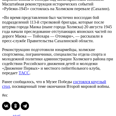
Масштабная реконструкция исторических событий
«Рубежи-1945» состоялась на Холмском перевале (Сахалин).
«Во время представления был частично воссоздан бой
подразделений 113-й стрелковой бригады, которые после
штурма города Маока (ныне города Холмска) 20 августа 1945
года начали преследование отступающих японских частей по
дороге Маока — Тойохара — Отомари», — рассказали в
пресс-службе Правительства Сахалинской области.
Реконструкцию подготовили юнармейцы, холмские
спортсмены, пограничники, специалисты отдела спорта и
молодежной политики администрации Холмского района при
содействии Российского движения детей и молодежи
«Движение Первых» и местного пейнтбольного клуба,
передает
ТАСС
.
Ранее сообщалось, что в Музее Победы
состоялся круглый
стол
, посвященный теме окончания Второй мировой войны.
#ес