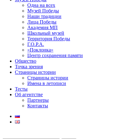
Одна на всех
Музей Победы
Наши традиции
Лица Победы
Академия МП
Школьный музей
Территория Победы
Г.О.Р.А.
«Поклонка»
Центр сохранения памяти
Общество
Точка зрения
Страницы истории
Страницы истории
Имена в летописи
Тесты
Об агентстве
Партнеры
Контакты