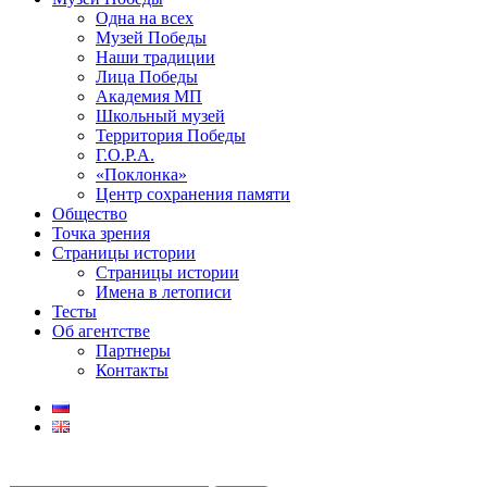
Одна на всех
Музей Победы
Наши традиции
Лица Победы
Академия МП
Школьный музей
Территория Победы
Г.О.Р.А.
«Поклонка»
Центр сохранения памяти
Общество
Точка зрения
Страницы истории
Страницы истории
Имена в летописи
Тесты
Об агентстве
Партнеры
Контакты