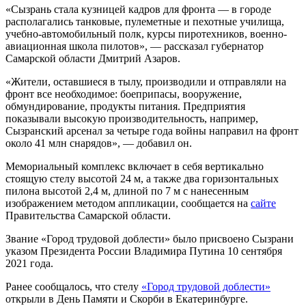
«Сызрань стала кузницей кадров для фронта — в городе
располагались танковые, пулеметные и пехотные училища,
учебно-автомобильный полк, курсы пиротехников, военно-
авиационная школа пилотов», — рассказал губернатор
Самарской области Дмитрий Азаров.
«Жители, оставшиеся в тылу, производили и отправляли на
фронт все необходимое: боеприпасы, вооружение,
обмундирование, продукты питания. Предприятия
показывали высокую производительность, например,
Сызранский арсенал за четыре года войны направил на фронт
около 41 млн снарядов», — добавил он.
Мемориальный комплекс включает в себя вертикально
стоящую стелу высотой 24 м, а также два горизонтальных
пилона высотой 2,4 м, длиной по 7 м с нанесенным
изображением методом аппликации, сообщается на
сайте
Правительства Самарской области.
Звание «Город трудовой доблести» было присвоено Сызрани
указом Президента России Владимира Путина 10 сентября
2021 года.
Ранее сообщалось, что стелу
«Город трудовой доблести»
открыли в День Памяти и Скорби в Екатеринбурге.