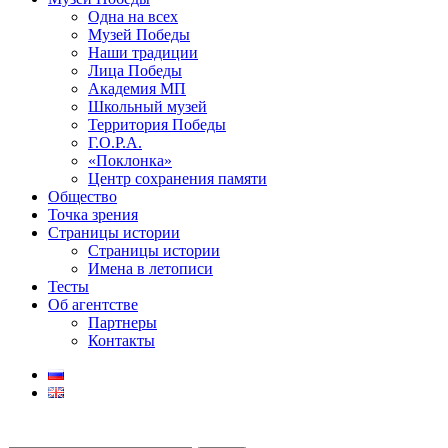
Одна на всех
Музей Победы
Наши традиции
Лица Победы
Академия МП
Школьный музей
Территория Победы
Г.О.Р.А.
«Поклонка»
Центр сохранения памяти
Общество
Точка зрения
Страницы истории
Страницы истории
Имена в летописи
Тесты
Об агентстве
Партнеры
Контакты