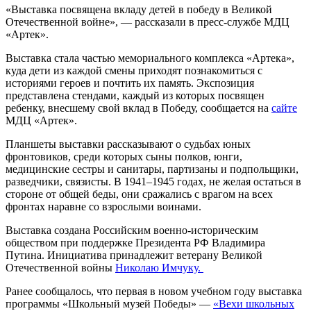
«Выставка посвящена вкладу детей в победу в Великой
Отечественной войне», — рассказали в пресс-службе МДЦ
«Артек».
Выставка стала частью мемориального комплекса «Артека»,
куда дети из каждой смены приходят познакомиться с
историями героев и почтить их память. Экспозиция
представлена стендами, каждый из которых посвящен
ребенку, внесшему свой вклад в Победу, сообщается на
сайте
МДЦ «Артек».
Планшеты выставки рассказывают о судьбах юных
фронтовиков, среди которых сыны полков, юнги,
медицинские сестры и санитары, партизаны и подпольщики,
разведчики, связисты. В 1941–1945 годах, не желая остаться в
стороне от общей беды, они сражались с врагом на всех
фронтах наравне со взрослыми воинами.
Выставка создана Российским военно-историческим
обществом при поддержке Президента РФ Владимира
Путина. Инициатива принадлежит ветерану Великой
Отечественной войны
Николаю Имчуку.
Ранее сообщалось, что первая в новом учебном году выставка
программы «Школьный музей Победы» —
«Вехи школьных