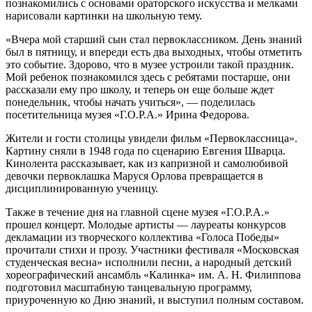
познакомились с основами ораторского искусства и мелками
нарисовали картинки на школьную тему.
«Вчера мой старший сын стал первоклассником. День знаний
был в пятницу, и впереди есть два выходных, чтобы отметить
это событие. Здорово, что в музее устроили такой праздник.
Мой ребенок познакомился здесь с ребятами постарше, они
рассказали ему про школу, и теперь он еще больше ждет
понедельник, чтобы начать учиться», — поделилась
посетительница музея «Г.О.Р.А.» Ирина Федорова.
Жители и гости столицы увидели фильм «Первоклассница».
Картину сняли
в 1948 года по сценарию Евгения Шварца.
Кинолента рассказывает, как из капризной и самолюбивой
девочки первоклашка Маруся Орлова превращается в
дисциплинированную ученицу.
Также в течение дня на главной сцене музея «Г.О.Р.А.»
прошел концерт. М
олодые артисты — лауреаты конкурсов
декламации из т
ворческого коллектива «Голоса Победы»
прочитали стихи и прозу. Участники фестиваля «Московская
студенческая весна» исполнили песни, а
народный детский
хореографический ансамбль «Калинка» им. А. Н. Филиппова
подготовил
масштабную танцевальную программу,
приуроченную ко Дню знаний, и выступил полным составом.