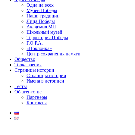
Одна на всех
Музей Победы
Наши традиции
Лица Победы
Академия МП
Школьный музей
Территория Победы
Г.О.Р.А.
«Поклонка»
Центр сохранения памяти
Общество
Точка зрения
Страницы истории
Страницы истории
Имена в летописи
Тесты
Об агентстве
Партнеры
Контакты