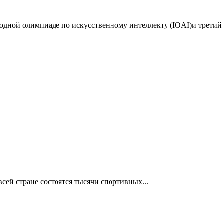
дной олимпиаде по искусственному интеллекту (IOAI)и третий 
сей стране состоятся тысячи спортивных...