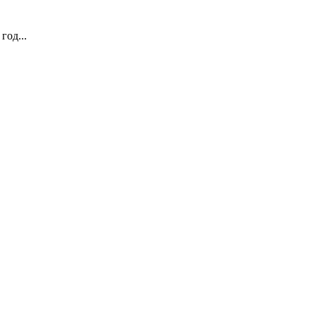
год...