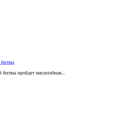
 битвы
й битвы пройдет масштабная...