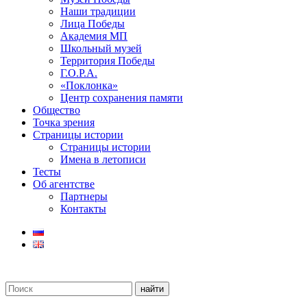
Наши традиции
Лица Победы
Академия МП
Школьный музей
Территория Победы
Г.О.Р.А.
«Поклонка»
Центр сохранения памяти
Общество
Точка зрения
Страницы истории
Страницы истории
Имена в летописи
Тесты
Об агентстве
Партнеры
Контакты