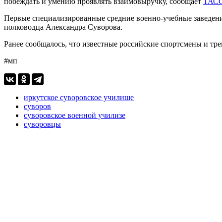
побеждать и умению проявлять взаимовыручку, сообщает
ТАСС
Первые специализированные средние военно-учебные заведен
полководца Александра Суворова.
Ранее сообщалось, что известные российские спортсмены и т
#мп
иркутское суворовское училище
суворов
суворовское военной училизе
суворовцы