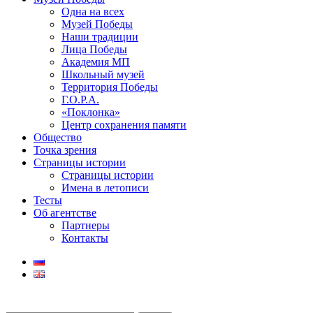
Одна на всех
Музей Победы
Наши традиции
Лица Победы
Академия МП
Школьный музей
Территория Победы
Г.О.Р.А.
«Поклонка»
Центр сохранения памяти
Общество
Точка зрения
Страницы истории
Страницы истории
Имена в летописи
Тесты
Об агентстве
Партнеры
Контакты