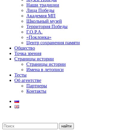
Наши традиции
Лица Победы
Академия МП
Школьный музей
Территория Победы
Г.О.Р.А.
«Поклонка»
Центр сохранения памяти
Общество
Точка зрения
Страницы истории
Страницы истории
Имена в летописи
Тесты
Об агентстве
Партнеры
Контакты