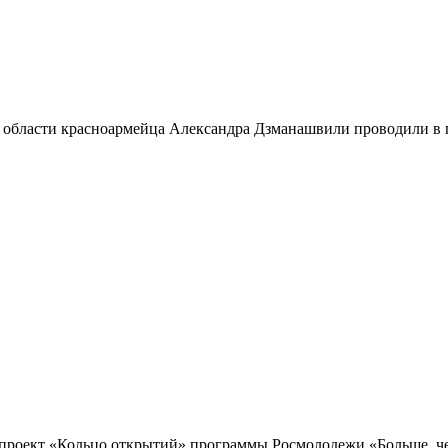
 области красноармейца Александра Дзманашвили проводили в п
проект «Кольцо открытий» программы Росмолодежи «Больше, чем