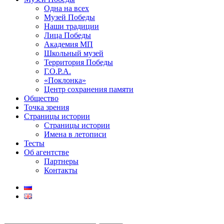
Одна на всех
Музей Победы
Наши традиции
Лица Победы
Академия МП
Школьный музей
Территория Победы
Г.О.Р.А.
«Поклонка»
Центр сохранения памяти
Общество
Точка зрения
Страницы истории
Страницы истории
Имена в летописи
Тесты
Об агентстве
Партнеры
Контакты