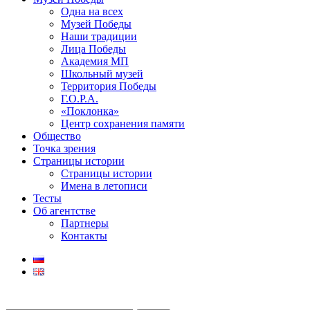
Одна на всех
Музей Победы
Наши традиции
Лица Победы
Академия МП
Школьный музей
Территория Победы
Г.О.Р.А.
«Поклонка»
Центр сохранения памяти
Общество
Точка зрения
Страницы истории
Страницы истории
Имена в летописи
Тесты
Об агентстве
Партнеры
Контакты