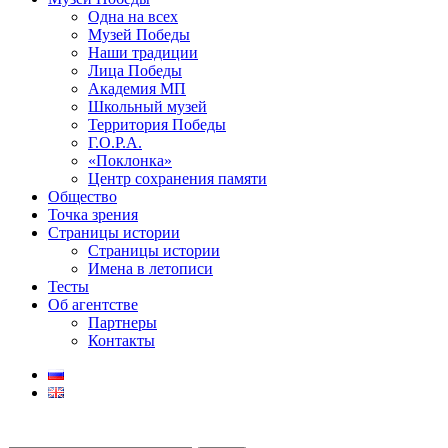
Одна на всех
Музей Победы
Наши традиции
Лица Победы
Академия МП
Школьный музей
Территория Победы
Г.О.Р.А.
«Поклонка»
Центр сохранения памяти
Общество
Точка зрения
Страницы истории
Страницы истории
Имена в летописи
Тесты
Об агентстве
Партнеры
Контакты