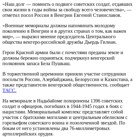
«Наш долг — помнить о подвиге советских солдат, отдавших
свои жизни в годы войны за свободу всего человечества», —
отметил посол России в Венгрии Евгений Станиславов.
«Военные мемориалы должны напоминать молодому
поколению в Венгрии и в других странах о том, как важен
мир», — выразил мнение председатель Центрального
общества венгеро-российской дружбы Дьердь Гилиан.
Герои Красной армии были с почестями преданы земле и
должны бережно охраняться, подчеркнул венгерский
полковник запаса Бела Пушкаш.
В торжественной церемонии приняли участие сотрудники
посольств России, Азербайджана, Белоруссии и Казахстана, а
также представители венгерской общественности, сообщает
ТАСС.
На мемориале в Надьбайоме похоронены 1396 советских
солдат и офицеров, погибших в 1944-1945 годах в боях с
нацистами. Мемориальный комплекс представляет собой
участок с братскими могилами и центральным обелиском с
горельефом советского воина и позолоченной звездой. По
бокам от него установлены два 76-миллиметровых
артиллерийских орудия.