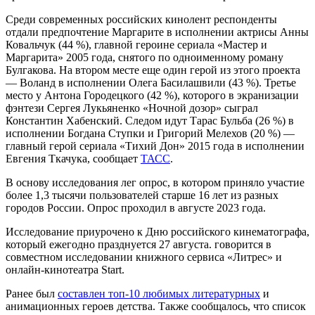
Среди современных российских кинолент респонденты
отдали предпочтение Маргарите в исполнении актрисы Анны
Ковальчук (44 %), главной героине сериала «Мастер и
Маргарита» 2005 года, снятого по одноименному роману
Булгакова. На втором месте еще один герой из этого проекта
— Воланд в исполнении Олега Басилашвили (43 %). Третье
место у Антона Городецкого (42 %), которого в экранизации
фэнтези Сергея Лукьяненко «Ночной дозор» сыграл
Константин Хабенский. Следом идут Тарас Бульба (26 %) в
исполнении Богдана Ступки и Григорий Мелехов (20 %) —
главный герой сериала «Тихий Дон» 2015 года в исполнении
Евгения Ткачука, сообщает
ТАСС
.
В основу исследования лег опрос, в котором приняло участие
более 1,3 тысячи пользователей старше 16 лет из разных
городов России. Опрос проходил в августе 2023 года.
Исследование приурочено к Дню российского кинематографа,
который ежегодно празднуется 27 августа. говорится в
совместном исследовании книжного сервиса «Литрес» и
онлайн-кинотеатра Start.
Ранее был
составлен топ-10 любимых литературных
и
анимационных героев детства. Также сообщалось, что список