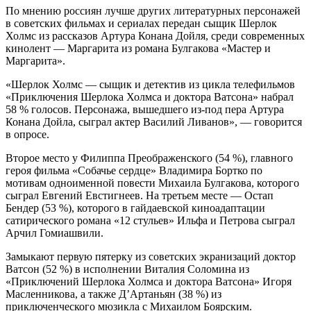
По мнению россиян лучше других литературных персонажей
в советских фильмах и сериалах передан сыщик Шерлок
Холмс из рассказов Артура Конана Дойля, среди современных
кинолент — Маргарита из романа Булгакова «Мастер и
Маргарита».
«Шерлок Холмс — сыщик и детектив из цикла телефильмов
«Приключения Шерлока Холмса и доктора Ватсона» набрал
58 % голосов. Персонажа, вышедшего из-под пера Артура
Конана Дойла, сыграл актер Василий Ливанов», — говорится
в опросе.
Второе место у Филиппа Преображенского (54 %), главного
героя фильма «Собачье сердце» Владимира Бортко по
мотивам одноименной повести Михаила Булгакова, которого
сыграл Евгений Евстигнеев. На третьем месте — Остап
Бендер (53 %), которого в гайдаевской киноадаптации
сатирического романа «12 стульев» Ильфа и Петрова сыграл
Арчил Гомиашвили.
Замыкают первую пятерку из советских экранизаций доктор
Ватсон (52 %) в исполнении Виталия Соломина из
«Приключений Шерлока Холмса и доктора Ватсона» Игоря
Масленникова, а также Д’Артаньян (38 %) из
приключенческого мюзикла с Михаилом Боярским.