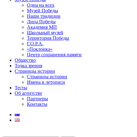
Одна на всех
Музей Победы
Наши традиции
Лица Победы
Академия МП
Школьный музей
Территория Победы
Г.О.Р.А.
«Поклонка»
Центр сохранения памяти
Общество
Точка зрения
Страницы истории
Страницы истории
Имена в летописи
Тесты
Об агентстве
Партнеры
Контакты