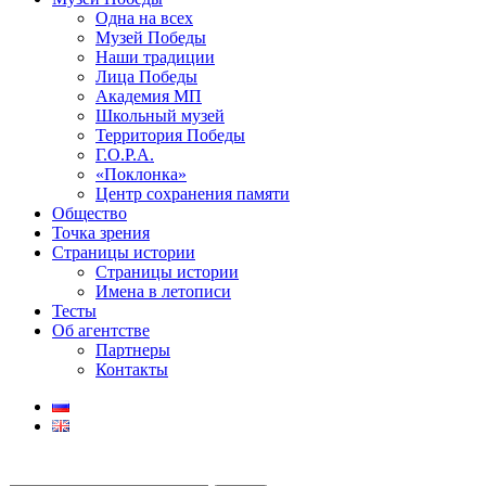
Одна на всех
Музей Победы
Наши традиции
Лица Победы
Академия МП
Школьный музей
Территория Победы
Г.О.Р.А.
«Поклонка»
Центр сохранения памяти
Общество
Точка зрения
Страницы истории
Страницы истории
Имена в летописи
Тесты
Об агентстве
Партнеры
Контакты