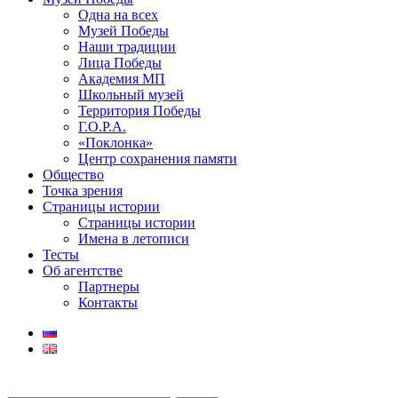
Одна на всех
Музей Победы
Наши традиции
Лица Победы
Академия МП
Школьный музей
Территория Победы
Г.О.Р.А.
«Поклонка»
Центр сохранения памяти
Общество
Точка зрения
Страницы истории
Страницы истории
Имена в летописи
Тесты
Об агентстве
Партнеры
Контакты